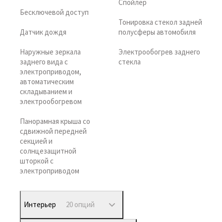
Спойлер
Бесключевой доступ
Тонировка стекол задней
Датчик дождя
полусферы автомобиля
Наружные зеркала
Электрообогрев заднего
заднего вида с
стекла
электроприводом,
автоматическим
складыванием и
электрообогревом
Панорамная крыша со
сдвижной передней
секцией и
солнцезащитной
шторкой с
электроприводом
Интерьер
20 опций