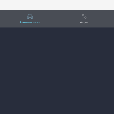
Авто в наличии
Акции
Вверх
VOYAH АвтоМАШ
+7 (495) 641-33-11