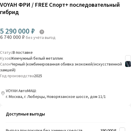
VOYAH ФРИ / FREE Спорт+ последовательный
гибрид
5 290 000 ₽
6 740 000 ₽
без учёта выгод
Статус
В поставке
Кузов
Жемчужный белый металлик
Салон
Черный (комбинированная обивка экокожей/искусственной
замшей)
Год производства
2025
VOYAH АвтоМАШ:
г. Москва, г. Люберцы, Новорязанское шоссе, дом 11/1
Доступные выгоды
Выгода при покупке без заемных средств
390 000 ₽