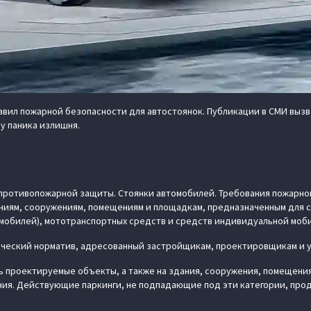
 правил пожарной безопасности для автостоянок. Публикации в СМИ вы
у паника излишня.
 противопожарной защиты. Стоянки автомобилей. Требования пожарной
ниям, сооружениям, помещениям и площадкам, предназначенным для ст
мобилей), мототранспортных средств и средств индивидуальной моб
нический норматив, адресованный застройщикам, проектировщикам и 
ь проектируемые объекты, а также на здания, сооружения, помещения
ния. Действующие паркинги, не подпадающие под эти категории, про