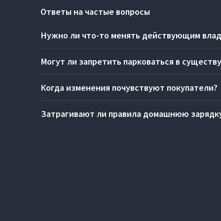
Ответы на частые вопросы
Нужно ли что-то менять действующим влад
Нет. Порядок эксплуатации вашего автомобиля не измени
Могут ли запретить парковаться в сущест
Свод новых правил распространяется только на объекты
Когда изменения почувствуют покупатели?
произошли и будут происходить с 01 июня 2026 года.
Требования актуальны для объектов, которые проектирую
Затрагивают ли правила домашнюю зарядк
назначения с 01.06.2026. Свод правил вводится в действие
СП 551.1311500.2026 регулирует стоянки как объекты ка
не претерпела.