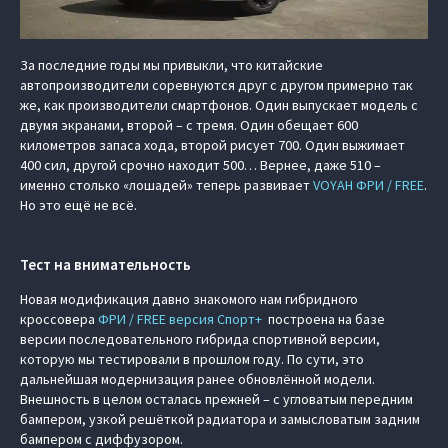
За последние годы мы привыкли, что китайские
автопроизводители соревнуются друг с другом примерно так
же, как производители смартфонов. Один выпускает модель с
двумя экранами, второй – с тремя. Один обещает 600
километров запаса хода, второй рисует 700. Один выжимает
400 сил, другой срочно находит 500… Вернее, даже 510 –
именно столько «лошадей» теперь развивает
VOYAH ФРИ / FREE
.
Но это ещё не всё.
Тест на внимательность
Новая модификация давно знакомого нам гибридного
кроссовера
ФРИ / FREE версия Спорт+
построена на базе
версии последовательного гибрида спортивной версии,
которую мы тестировали в прошлом году. По сути, это
дальнейшая модернизация ранее обновлённой модели.
Внешность в целом осталась прежней – с угловатым передним
бампером, узкой решёткой радиатора и замысловатым задним
бампером с диффузором.