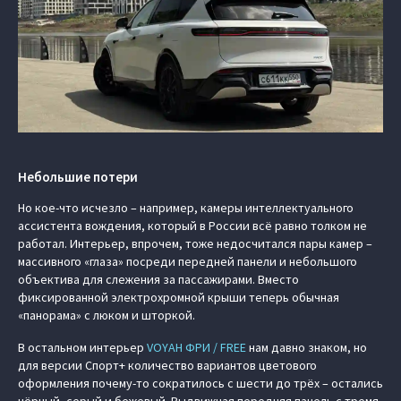
Небольшие потери
Но кое-что исчезло – например, камеры интеллектуального
ассистента вождения, который в России всё равно толком не
работал. Интерьер, впрочем, тоже недосчитался пары камер –
массивного «глаза» посреди передней панели и небольшого
объектива для слежения за пассажирами. Вместо
фиксированной электрохромной крыши теперь обычная
«панорама» с люком и шторкой.
В остальном интерьер
VOYAH ФРИ / FREE
нам давно знаком, но
для версии Спорт+ количество вариантов цветового
оформления почему-то сократилось с шести до трёх – остались
чёрный, серый и бежевый. Выдвижная передняя панель с тремя