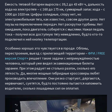
Ёмкость тяговой батареи выросла с 39,2 до 43 кВт·ч, дальность
хода на электротяге – с 160 до 175 км, суммарный запас хода – с
1000 до 1020 км. Цифры солидные, спору нет, но
электромобильная тяга, как известно, совсем другое дело. Нет
паузы на переключение передач. Нет раскрутки турбины. Нет
ожидания, пока двигатель соберётся с мыслями. Нажал педаль
тока – получил всю доступную тягу немедленно, будто кто-то
подключил к ней кнопку телепортации.
Особенно хорошо это чувствуется в городе. Обгоны,
перестроения, выезд с прилегающей территории –
ФРИ / FREE
версия Спорт+
решает такие задачи с непринуждённостью
человека, который уже видел экзаменационные билеты
заранее. При этом радует не столько разгон, сколько его
лёгкость. Да, многие мощные гибридные кроссоверы любят
производить впечатление. Они резко стартуют, дёргаются,
нервничают, суетятся, будто постоянно пытаются напомнить
водителю, сколько лошадиных сил он оплатил.