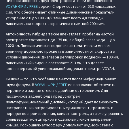
Пиковая мощность двух электродвигателей обновленного
VOYAH ФРИ / FREE
версия Спорт+ составляет 510 лошадиных
сил, что обеспечивает отличные динамические показатели:
ускорение с 0 до 100 км/ч занимает всего 4,8 секунды,
максимальная скорость ограничена отметкой 200 км/ч.
Автономность гибрида также впечатляет: пробег на чистой
электротяге составляет до 175 км, а общий запас хода — до
1020 км. Пневматическая подвеска автоматически меняет
величину дорожного просвета в зависимости от скорости и
условий движения. Диапазон регулировки подвески — 100 мм,
максимальный клиренс составляет 213 мм, что делает
кроссовер самой универсальной моделью в палитре VOYAH.
Тишина — то, что особенно ценится после информационного
шума форума. В
VOYAH ФРИ / FREE
ее позволяют обеспечить
передние и задние стекла с двойным остеклением. Для
пассажиров заднего ряда предусмотрен
мультифункциональный дисплей, который дает возможность
настраивать и контролировать медиаконтент, громкость и
порядок воспроизведения, климат-контроль, а также управлять
солнцезащитной шторкой и сдвижным люком панорамной
крыши. Роскошную атмосферу дополняют аудиосистема с