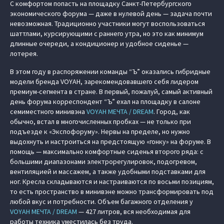
С комфортом попасть на площадку Санкт-Петербургского
экономического форума — даже в нулевой день — задача почти
невозможная. Традиционно участники могут воспользоваться
шаттлами, курсирующими с раннего утра, но это как минимум
длинные очереди, а кондиционер и удобное сиденье —
лотерея.
В этом году в распоряжении команды “Ъ” оказались гибридные
модели бренда VOYAH, зарекомендовавшего себя лидером
премиум-сегмента в стране. В первый, пожалуй, самый активный
день форума корреспондент “Ъ” ехал на площадку в салоне
семиместного минивэна
VOYAH МЕЧТА / DREAM
. Город, как
обычно, встал в многочисленных пробках — не только при
подъезде к «Экспофоруму». Нервы на пределе, но нужно
выдохнуть и настроиться на предстоящую «гонку» на форуме. В
помощь — максимально комфортные сиденья второго ряда: с
большими диапазонами электрорегулировок, подогревом,
вентиляцией и массажем, а также удобными подставками для
ног. Кресла складываются и настраиваются по восьми позициям,
то есть пространство в минивэне можно трансформировать под
любой вкус и потребности. Объем багажного отделения у
VOYAH МЕЧТА / DREAM
— 427 литров, вся необходимая для
работы техника уместилась без труда.