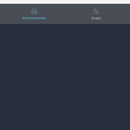
Авто в наличии
Акции
Вверх
VOYAH АвтоМАШ
+7 (495) 641-33-11