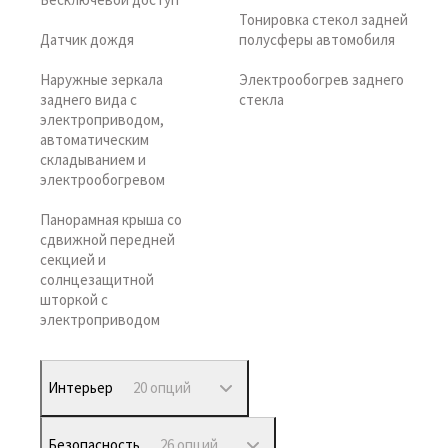
Тонировка стекол задней
Датчик дождя
полусферы автомобиля
Наружные зеркала
Электрообогрев заднего
заднего вида с
стекла
электроприводом,
автоматическим
складыванием и
электрообогревом
Панорамная крыша со
сдвижной передней
секцией и
солнцезащитной
шторкой с
электроприводом
Интерьер
20 опций
Безопасность
26 опций