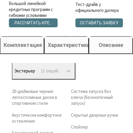
большой линейкой
Тест-драйв у
кредитных программ с
официального дилера
гибкими условиями
РАССЧИТАТЬ КРЕДИТ
ОСТАВИТЬ ЗАЯВКУ
Комплектация
Характеристики
Описание
Экстерьер
11 опций
20-дюймовые черные
Система запуска без
легкосплавные диски в
ключа (бескнопочный
спортивном стиле
запуск)
Акустически комфортное
Скрытые дверные ручки
остекление
Спойлер
Бесключевой доступ