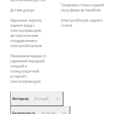
Тонировка стекол задней
Датчик дождя
полусферы автомобиля
Наружные зеркала
Электрообогрев заднего
заднего вида с
стекла
электроприводом,
автоматическим
складыванием и
электрообогревом
Панорамная крыша со
сдвижной передней
секцией и
солнцезащитной
шторкой с
электроприводом
Интерьер
20 опций
Безопасность
26 опций