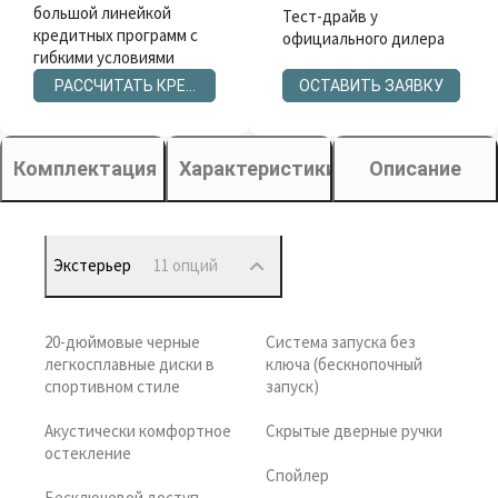
большой линейкой
Тест-драйв у
кредитных программ с
официального дилера
гибкими условиями
РАССЧИТАТЬ КРЕДИТ
ОСТАВИТЬ ЗАЯВКУ
Комплектация
Характеристики
Описание
Экстерьер
11 опций
20-дюймовые черные
Система запуска без
легкосплавные диски в
ключа (бескнопочный
спортивном стиле
запуск)
Акустически комфортное
Скрытые дверные ручки
остекление
Спойлер
Бесключевой доступ