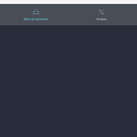
Авто в наличии
Акции
Вверх
VOYAH АвтоМАШ
+7 (495) 641-33-11