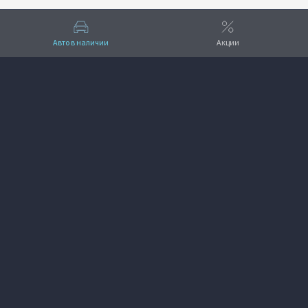
Авто в наличии
Акции
Вверх
VOYAH АвтоМАШ
+7 (495) 641-33-11