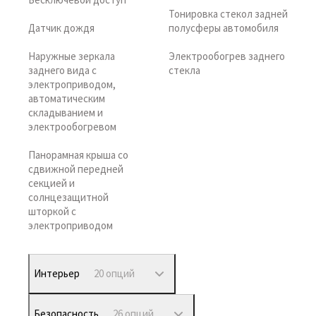
Тонировка стекол задней
Датчик дождя
полусферы автомобиля
Наружные зеркала
Электрообогрев заднего
заднего вида с
стекла
электроприводом,
автоматическим
складыванием и
электрообогревом
Панорамная крыша со
сдвижной передней
секцией и
солнцезащитной
шторкой с
электроприводом
Интерьер
20 опций
Безопасность
26 опций