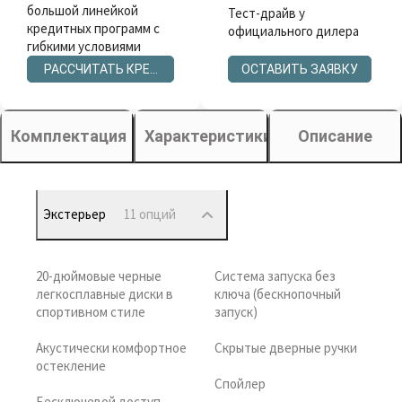
большой линейкой
Тест-драйв у
кредитных программ с
официального дилера
гибкими условиями
РАССЧИТАТЬ КРЕДИТ
ОСТАВИТЬ ЗАЯВКУ
Комплектация
Характеристики
Описание
Экстерьер
11 опций
20-дюймовые черные
Система запуска без
легкосплавные диски в
ключа (бескнопочный
спортивном стиле
запуск)
Акустически комфортное
Скрытые дверные ручки
остекление
Спойлер
Бесключевой доступ